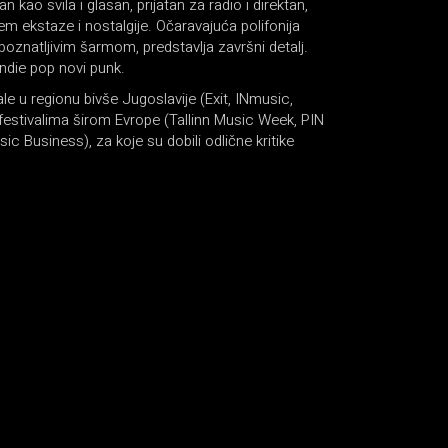
ao svila i glasan, prijatan za radio i direktan,
m ekstaze i nostalgije. Očaravajuća polifonija
poznatljivim šarmom, predstavlja završni detalj.
 indie pop novi punk.
le u regionu bivše Jugoslavije (Exit, INmusic,
estivalima širom Evrope (Tallinn Music Week, PIN
c Business), za koje su dobili odlične kritike