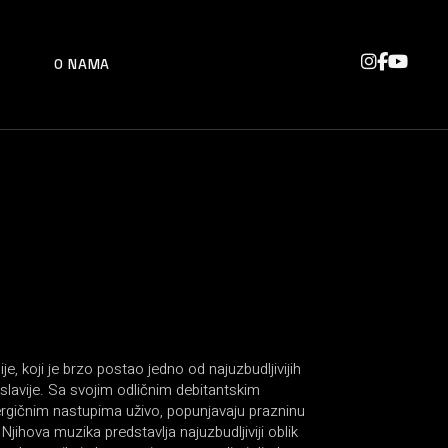
O NAMA
je, koji je brzo postao jedno od najuzbudljivijih
slavije. Sa svojim odličnim debitantskim
ergičnim nastupima uživo, popunjavaju prazninu
ihova muzika predstavlja najuzbudljiviji oblik