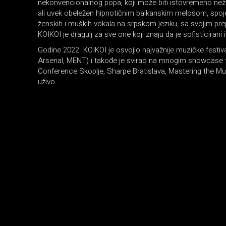
nekonvencionalnog popa, koji može biti istovremeno nežan k
ali uvek obeležen hipnotičnim balkanskim melosom, spoje
ženskih i muških vokala na srpskom jeziku, sa svojim pre
KOIKOI je dragulj za sve one koji znaju da je sofisticirani
Godine 2022. KOIKOI je osvojio najvažnije muzičke festiva
Arsenal, MENT) i takođe je svirao na mnogim showcase f
Conference Skoplje, Sharpe Bratislava, Mastering the Musi
uživo.