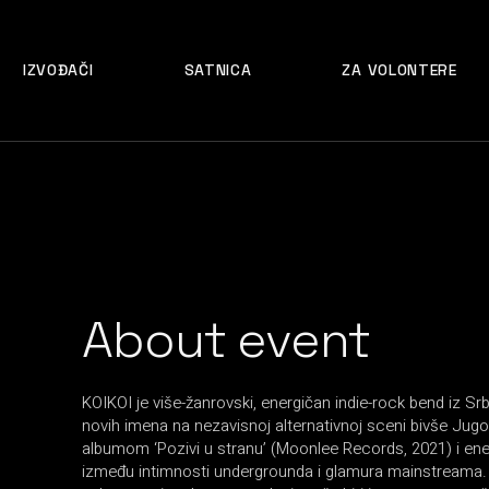
IZVOĐAČI
SATNICA
ZA VOLONTERE
About event
KOIKOI je više-žanrovski, energičan indie-rock bend iz Srbi
novih imena na nezavisnoj alternativnoj sceni bivše Jugo
albumom ‘Pozivi u stranu’ (Moonlee Records, 2021) i en
između intimnosti undergrounda i glamura mainstreama. Nj